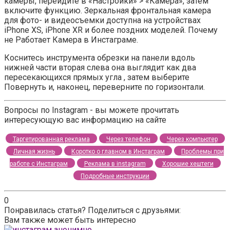
камеры, перейдите в «Настройки» > «Камера», затем
включите функцию. Зеркальная фронтальная камера
для фото- и видеосъемки доступна на устройствах
iPhone XS, iPhone XR и более поздних моделей. Почему
не Работает Камера в Инстаграме.
Коснитесь инструмента обрезки на панели вдоль
нижней части вторая слева она выглядит как два
пересекающихся прямых угла , затем выберите
Повернуть и, наконец, переверните по горизонтали.
Вопросы по Instagram - вы можете прочитать
интересующую вас информацию на сайте
Таргетированная реклама
Через телефон
Через компьютер
Личная жизнь
Коротко о главном в Инстаграм
Проблемы при
работе с Инстаграм
Реклама в instagram
Хорошие хештеги
Подробные инструкции
0
Понравилась статья? Поделиться с друзьями:
Вам также может быть интересно