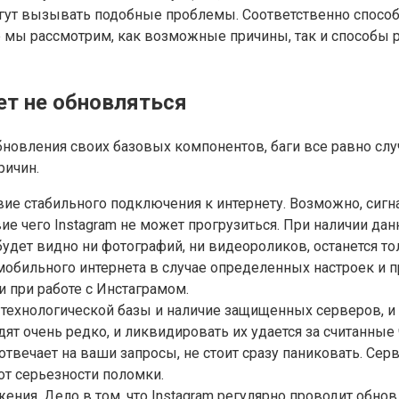
огут вызывать подобные проблемы. Соответственно способ
е мы рассмотрим, как возможные причины, так и способы
т не обновляться
обновления своих базовых компонентов, баги все равно слу
ричин.
твие стабильного подключения к интернету. Возможно, сигн
 чего Instagram не может прогрузиться. При наличии дан
будет видно ни фотографий, ни видеороликов, останется то
мобильного интернета в случае определенных настроек и 
 при работе с Инстаграмом.
ехнологической базы и наличие защищенных серверов, и в 
ят очень редко, и ликвидировать их удается за считанные
отвечает на ваши запросы, не стоит сразу паниковать. Сер
от серьезности поломки.
ния. Дело в том, что Instagram регулярно проводит обновл