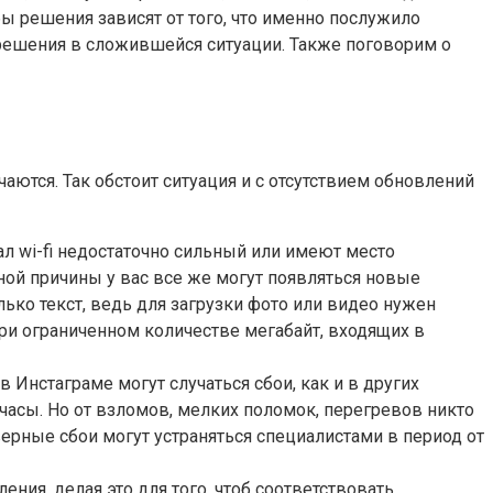
ы решения зависят от того, что именно послужило
 решения в сложившейся ситуации. Также поговорим о
чаются. Так обстоит ситуация и с отсутствием обновлений
ал wi-fi недостаточно сильный или имеют место
ной причины у вас все же могут появляться новые
лько текст, ведь для загрузки фото или видео нужен
при ограниченном количестве мегабайт, входящих в
Инстаграме могут случаться сбои, как и в других
 часы. Но от взломов, мелких поломок, перегревов никто
верные сбои могут устраняться специалистами в период от
ения, делая это для того, чтоб соответствовать