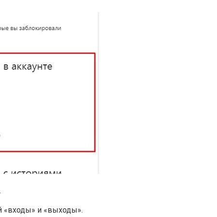
.
й «входы» и «выходы».