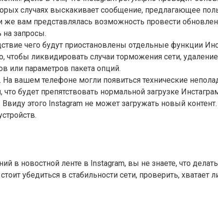
торых случаях выскакивает сообщение, предлагающее пол
и же вам представлялась возможность провести обновление,
 на запросы.
ствие чего будут приостановлены отдельные функции Инст
о, чтобы ликвидировать случаи торможения сети, удалени
в или параметров пакета опций.
. На вашем телефоне могли появиться технические непола
 что будет препятствовать нормальной загрузке Инстаграм
 Ввиду этого Instagram не может загружать новый контент.
устройств.
ий в новостной ленте в Instagram, вы не знаете, что дела
тоит убедиться в стабильности сети, проверить, хватает л