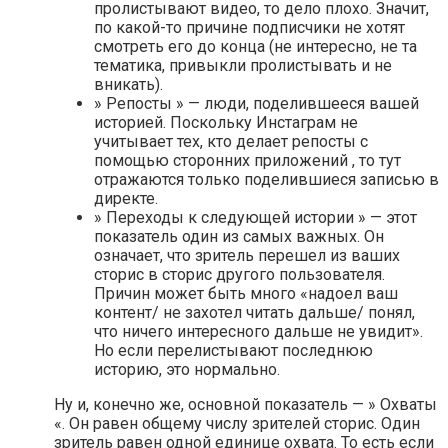
пролистывают видео, то дело плохо. Значит,
по какой-то причине подписчики не хотят
смотреть его до конца (не интересно, не та
тематика, привыкли пролистывать и не
вникать).
» Репосты » — люди, поделившееся вашей
историей. Поскольку Инстаграм не
учитывает тех, кто делает репосты с
помощью сторонних приложений , то тут
отражаются только поделившиеся записью в
директе.
» Переходы к следующей истории » — этот
показатель один из самых важных. Он
означает, что зритель перешел из ваших
сторис в сторис другого пользователя.
Причин может быть много «надоел ваш
контент/ не захотел читать дальше/ понял,
что ничего интересного дальше не увидит».
Но если перелистывают последнюю
историю, это нормально.
Ну и, конечно же, основной показатель — » Охваты
«. Он равен общему числу зрителей сторис. Один
зритель равен одной единице охвата. То есть если