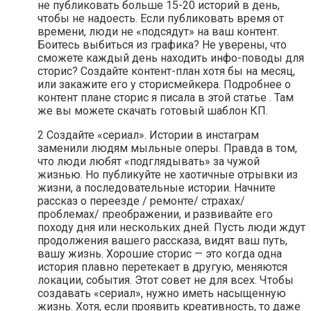
не публиковать больше 15-20 историй в день,
чтобы не надоесть. Если публиковать время от
времени, люди не «подсядут» на ваш контент.
Боитесь выбиться из графика? Не уверены, что
сможете каждый день находить инфо-поводы для
сторис? Создайте контент-план хотя бы на месяц,
или закажите его у сторисмейкера. Подробнее о
контент плане сторис я писала в этой статье . Там
же вы можете скачать готовый шаблон КП.
2 Создайте «сериал». Истории в инстаграм
заменили людям мыльные оперы. Правда в том,
что люди любят «подглядывать» за чужой
жизнью. Но публикуйте не хаотичные отрывки из
жизни, а последовательные истории. Начните
рассказ о переезде / ремонте/ страхах/
проблемах/ преображении, и развивайте его
походу дня или нескольких дней. Пусть люди ждут
продолжения вашего рассказа, видят ваш путь,
вашу жизнь. Хорошие сторис — это когда одна
история плавно перетекает в другую, меняются
локации, события. Этот совет не для всех. Чтобы
создавать «сериал», нужно иметь насыщенную
жизнь. Хотя, если проявить креативность, то даже