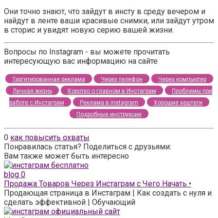
Они точно знают, что зайдут в инсту в среду вечером и
найдут в ленте ваши красивые снимки, или зайдут утром
в сторис и увидят новую серию вашей жизни.
Вопросы по Instagram - вы можете прочитать
интересующую вас информацию на сайте
Таргетированная реклама
Через телефон
Через компьютер
Личная жизнь
Коротко о главном в Инстаграм
Проблемы при
работе с Инстаграм
Реклама в instagram
Хорошие хештеги
Подробные инструкции
0
как повысить охваты
Понравилась статья? Поделиться с друзьями:
Вам также может быть интересно
blog
0
Продажа Товаров Через Инстаграм с Чего Начать •
Продающая страница в Инстаграм | Как создать с нуля и
сделать эффективной | Обучающий