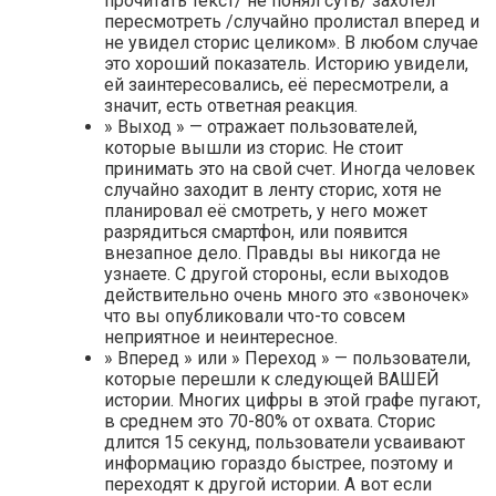
прочитать текст/ не понял суть/ захотел
пересмотреть /случайно пролистал вперед и
не увидел сторис целиком». В любом случае
это хороший показатель. Историю увидели,
ей заинтересовались, её пересмотрели, а
значит, есть ответная реакция.
» Выход » — отражает пользователей,
которые вышли из сторис. Не стоит
принимать это на свой счет. Иногда человек
случайно заходит в ленту сторис, хотя не
планировал её смотреть, у него может
разрядиться смартфон, или появится
внезапное дело. Правды вы никогда не
узнаете. С другой стороны, если выходов
действительно очень много это «звоночек»
что вы опубликовали что-то совсем
неприятное и неинтересное.
» Вперед » или » Переход » — пользователи,
которые перешли к следующей ВАШЕЙ
истории. Многих цифры в этой графе пугают,
в среднем это 70-80% от охвата. Сторис
длится 15 секунд, пользователи усваивают
информацию гораздо быстрее, поэтому и
переходят к другой истории. А вот если