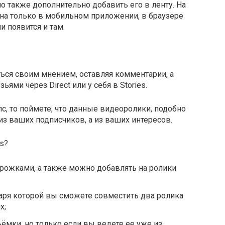
о также дополнительно добавить его в ленту. На
на только в мобильном приложении, в браузере
и появится и там.
ться своим мнением, оставляя комментарии, а
ями через Direct или у себя в Stories.
с, то поймете, что данные видеоролики, подобно
 из ваших подписчиков, а из ваших интересов.
ls?
орожками, а также можно добавлять на ролики
аря которой вы сможете совместить два ролика
х;
ёмки, но только если вы ведете ее уже из