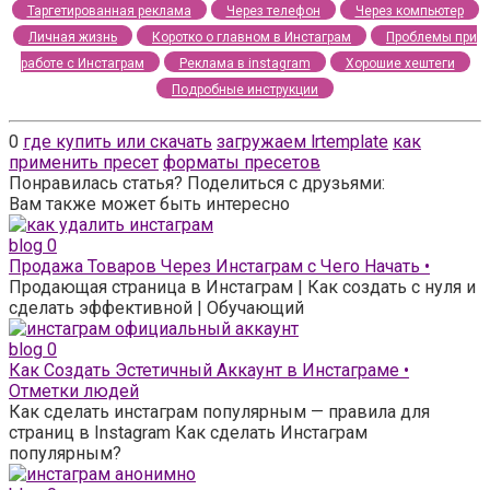
Таргетированная реклама
Через телефон
Через компьютер
Личная жизнь
Коротко о главном в Инстаграм
Проблемы при
работе с Инстаграм
Реклама в instagram
Хорошие хештеги
Подробные инструкции
0
где купить или скачать
загружаем lrtemplate
как
применить пресет
форматы пресетов
Понравилась статья? Поделиться с друзьями:
Вам также может быть интересно
blog
0
Продажа Товаров Через Инстаграм с Чего Начать •
Продающая страница в Инстаграм | Как создать с нуля и
сделать эффективной | Обучающий
blog
0
Как Создать Эстетичный Аккаунт в Инстаграме •
Отметки людей
Как сделать инстаграм популярным — правила для
страниц в Instagram Как сделать Инстаграм
популярным?