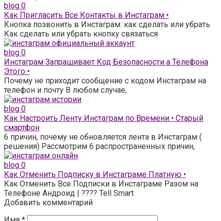
blog
0
Как Пригласить Все Контакты в Инстаграм •
Кнопка позвонить в Инстаграм: как сделать или убрать
Как сделать или убрать кнопку связаться
blog
0
Инстаграм Запрашивает Код Безопасности а Телефона
Этого •
Почему не приходит сообщение с кодом Инстаграм на
телефон и почту В любом случае,
blog
0
Как Настроить Ленту Инстаграм по Времени • Старый
смартфон
6 причин, почему не обновляется лента в Инстаграм (
решения) Рассмотрим 6 распространенных причин,
blog
0
Как Отменить Подписку в Инстаграме Платную •
Как Отменить Все Подписки в Инстаграме Разом на
Телефоне Андроид | ???? Tell Smart
Добавить комментарий
Имя
*