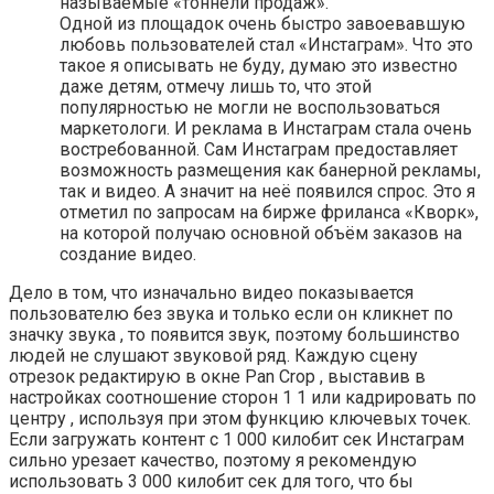
называемые «тоннели продаж».
Одной из площадок очень быстро завоевавшую
любовь пользователей стал «Инстаграм». Что это
такое я описывать не буду, думаю это известно
даже детям, отмечу лишь то, что этой
популярностью не могли не воспользоваться
маркетологи. И реклама в Инстаграм стала очень
востребованной. Сам Инстаграм предоставляет
возможность размещения как банерной рекламы,
так и видео. А значит на неё появился спрос. Это я
отметил по запросам на бирже фриланса «Кворк»,
на которой получаю основной объём заказов на
создание видео.
Дело в том, что изначально видео показывается
пользователю без звука и только если он кликнет по
значку звука , то появится звук, поэтому большинство
людей не слушают звуковой ряд. Каждую сцену
отрезок редактирую в окне Pan Crop , выставив в
настройках соотношение сторон 1 1 или кадрировать по
центру , используя при этом функцию ключевых точек.
Если загружать контент с 1 000 килобит сек Инстаграм
сильно урезает качество, поэтому я рекомендую
использовать 3 000 килобит сек для того, что бы