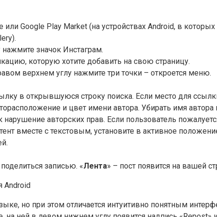
ore или Google Play Market (на устройствах Android, в кото
ery).
 нажмите значок Инстаграм.
кацию, которую хотите добавить на свою страницу.
равом верхнем углу нажмите три точки – откроется меню.
 ссылку в открывшуюся строку поиска. Если место для ссыл
сторасположение и цвет имени автора. Убирать имя автора
 нарушение авторских прав. Если пользователь пожалуется
ент вместе с текстовым, установите в активное положени
й.
поделиться записью. «
Лента
» – пост появится на вашей ст
я Android
ыке, но при этом отличается интуитивно понятным интерф
е, на ней в левом нижнем углу появится надпись «Repost» 