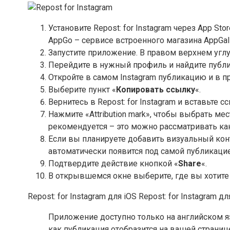
Установите Repost: for Instagram через App St
AppGo – сервисе встроенного магазина AppGall
Запустите приложение. В правом верхнем углу
Перейдите в нужный профиль и найдите публи
Откройте в самом Instagram публикацию и в п
Выберите пункт «
Копировать ссылку
«.
Вернитесь в Repost: for Instagram и вставьте
Нажмите «Attribution mark», чтобы выбрать ме
рекомендуется – это можно рассматривать как
Если вы планируете добавить визуальный конт
автоматически появится под самой публикацие
Подтвердите действие кнопкой «
Share
«.
В открывшемся окне выберите, где вы хотите 
Repost: for Instagram для iOS Repost: for Instagram дл
Приложение доступно только на английском яз
как публикация отобразится на вашей страниц