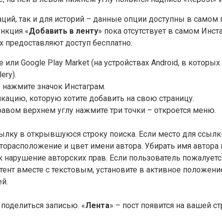
аций, так и для историй – данные опции доступны в самом
ункция «
Добавить в ленту
» пока отсутствует в самом Инс
 предоставляют доступ бесплатно.
ore или Google Play Market (на устройствах Android, в кото
ery).
 нажмите значок Инстаграм.
кацию, которую хотите добавить на свою страницу.
равом верхнем углу нажмите три точки – откроется меню.
 ссылку в открывшуюся строку поиска. Если место для ссыл
сторасположение и цвет имени автора. Убирать имя автора
 нарушение авторских прав. Если пользователь пожалуется
ент вместе с текстовым, установите в активное положени
й.
поделиться записью. «
Лента
» – пост появится на вашей ст