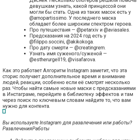
Диснея. Несколько блогеров решили помочь
девушкам узнать, какой принцессой они
могли бы стать. Одна из таких масок есть у
@arnopartissimo. У последнего маска
обладает более широким спектром героев.
Про путешествия — @petarxiv и @aviasales.
Предсказания на 2024 год есть у
@filippo.soccini, @akikokoga.
Про дату смерти — @creatingrem.
Узнать имя суженого/суженой —
@estherurgell19, @visafarova.
Как это работает Алгоритм Instagram заметит, что эта
сторис получает дополнительное время и внимание
людей, реакции, особенно если её смотрят несколько
раз. Чтобы найти самые новые маски с предсказаниями
в Инстаграме, перейдите в библиотеку эффектов и там
через поиск по ключевым словам найдите то, что вам
нужно для контента.
Вы используете Instagram для развлечения или работы?
Развлечения
Работы