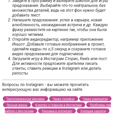
Зайдите в программу и выберите шаблон для игры
предсказания. Выбирайте что-то нейтральное, без
множества деталей, ведь на этот фон нужно будет
добавить текст.
Напишите предсказания: успех в карьере, новая
влюбленность, неожиданная встреча и др. Каждую
фразу разместите на картинке так, чтобы она была
хорошо читаема.
Откройте видеоредактор, например приложение
Иншот. Добавьте готовые изображения в проект,
сделайте кадры по о,5 секунд и сохраните готовое
видео предсказание для подписчиков.
Загрузите игру в Инстаграм Сторис, Reels или пост.
Для активности предложите зрителям писать
ответы, ставить реакции в Instagram или делать
репосты.
Вопросы по Instagram - вы можете прочитать
интересующую вас информацию на сайте
Таргетированная реклама
Через телефон
Через компьютер
Личная жизнь
Коротко о главном в Инстаграм
Проблемы при
работе с Инстаграм
Реклама в instagram
Хорошие хештеги