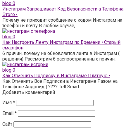
blog
0
Инстаграм Запрашивает Код Безопасности а Телефона
Этого •
Почему не приходит сообщение с кодом Инстаграм на
телефон и почту В любом случае,
blog
0
Как Настроить Ленту Инстаграм по Времени • Старый
смартфон
6 причин, почему не обновляется лента в Инстаграм (
решения) Рассмотрим 6 распространенных причин,
blog
0
Как Отменить Подписку в Инстаграме Платную •
Как Отменить Все Подписки в Инстаграме Разом на
Телефоне Андроид | ???? Tell Smart
Добавить комментарий
Имя
*
Email
*
Сайт