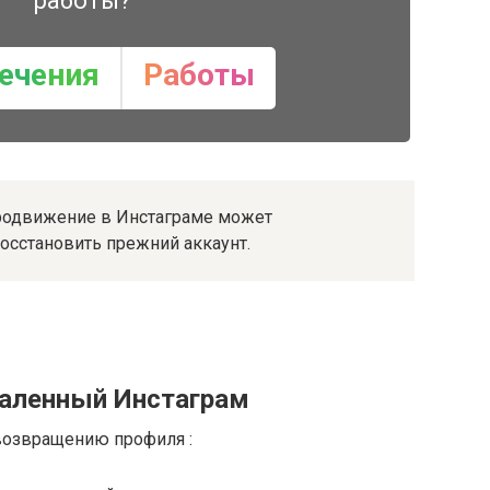
работы?
ечения
Работы
родвижение в Инстаграме может
осстановить прежний аккаунт.
даленный Инстаграм
возвращению профиля :