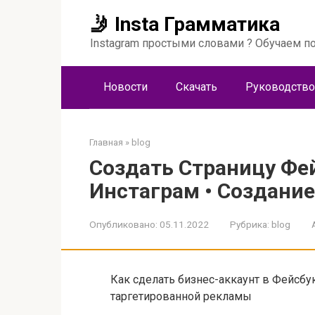
Перейти
🤳 Insta Грамматика
к
контенту
Instagram простыми словами ? Обучаем по
Новости
Скачать
Руководство
Главная
»
blog
Создать Страницу Фе
Инстаграм • Создани
Опубликовано:
05.11.2022
Рубрика:
blog
Как сделать бизнес-аккаунт в Фейсбу
таргетированной рекламы