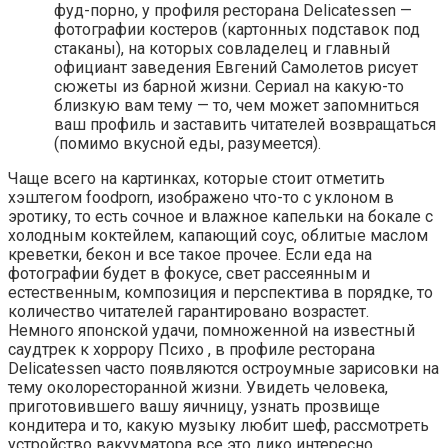
фуд-порно, у профиля ресторана Delicatessen —
фотографии костеров (картонных подставок под
стаканы), на которых совладелец и главный
официант заведения Евгений Самолетов рисует
сюжеты из барной жизни. Сериал на какую-то
близкую вам тему — то, чем может запомниться
ваш профиль и заставить читателей возвращаться
(помимо вкусной еды, разумеется).
Чаще всего на картинках, которые стоит отметить
хэштегом foodporn, изображено что-то с уклоном в
эротику, то есть сочное и влажное капельки на бокале с
холодным коктейлем, капающий соус, облитые маслом
креветки, бекон и все такое прочее. Если еда на
фотографии будет в фокусе, свет рассеянным и
естественным, композиция и перспектива в порядке, то
количество читателей гарантировано возрастет.
Немного японской удачи, помноженной на известный
саудтрек к хоррору Психо , в профиле ресторана
Delicatessen часто появляются остроумные зарисовки на
тему околоресторанной жизни. Увидеть человека,
приготовившего вашу яичницу, узнать прозвище
кондитера и то, какую музыку любит шеф, рассмотреть
устройство вакууматора все это дико интересно.