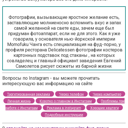
Фотографии, вызывающие яростное желание есть,
заставляющие молниеносно вспомнить вкус и запах
самой желанной на свете еды, зачем еще был
придуман фотоаппарат, если не для этого. Как я уже
говорила, у основателя нью-йоркской империи
Momofuku Чанга есть специализация на фуд-порно, у
профиля ресторана Delicatessen фотографии костеров
картонных подставок под стаканы , на которых
совладелец и главный официант заведения Евгений
Самолетов рисует сюжеты из барной жизни.
Вопросы по Instagram - вы можете прочитать
интересующую вас информацию на сайте
Таргетированная реклама
Через телефон
Через компьютер
Личная жизнь
Коротко о главном в Инстаграм
Проблемы при
работе с Инстаграм
Реклама в instagram
Хорошие хештеги
Подробные инструкции