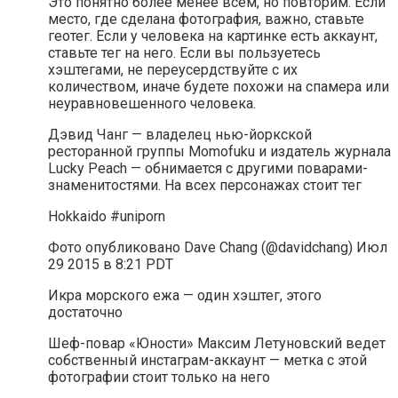
Это понятно более менее всем, но повторим. Если
место, где сделана фотография, важно, ставьте
геотег. Если у человека на картинке есть аккаунт,
ставьте тег на него. Если вы пользуетесь
хэштегами, не переусердствуйте с их
количеством, иначе будете похожи на спамера или
неуравновешенного человека.
Дэвид Чанг — владелец нью-йоркской
ресторанной группы Momofuku и издатель журнала
Lucky Peach — обнимается с другими поварами-
знаменитостями. На всех персонажах стоит тег
Hokkaido #uniporn
Фото опубликовано Dave Chang (@davidchang) Июл
29 2015 в 8:21 PDT
Икра морского ежа — один хэштег, этого
достаточно
Шеф-повар «Юности» Максим Летуновский ведет
собственный инстаграм-аккаунт — метка с этой
фотографии стоит только на него