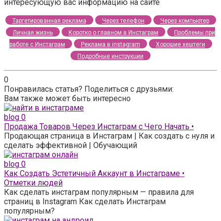
интересующую вас информацию на сайте
Таргетированная реклама
Через телефон
Через компьютер
Личная жизнь
Коротко о главном в Инстаграм
Проблемы при
работе с Инстаграм
Реклама в instagram
Хорошие хештеги
Подробные инструкции
0
Понравилась статья? Поделиться с друзьями:
Вам также может быть интересно
blog
0
Продажа Товаров Через Инстаграм с Чего Начать •
Продающая страница в Инстаграм | Как создать с нуля и
сделать эффективной | Обучающий
blog
0
Как Создать Эстетичный Аккаунт в Инстаграме •
Отметки людей
Как сделать инстаграм популярным — правила для
страниц в Instagram Как сделать Инстаграм
популярным?