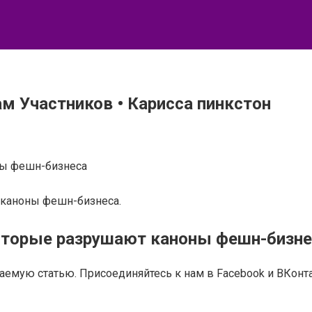
м Участников • Карисса пинкстон
ны фешн-бизнеса
 каноны фешн-бизнеса.
которые разрушают каноны фешн-бизн
таемую статью. Присоединяйтесь к нам в Facebook и ВКонта