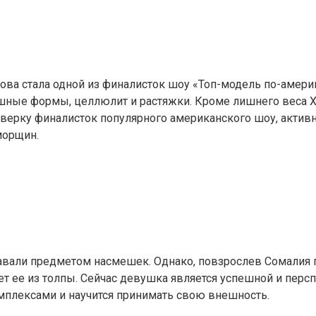
ва стала одной из финалисток шоу «Топ-модель по-американ
ышные формы, целлюлит и растяжки. Кроме лишнего веса 
етверку финалисток популярного американского шоу, актив
морщин.
вали предметом насмешек. Однако, повзрослев Сомалия по
т ее из толпы. Сейчас девушка является успешной и перс
омплексами и научится принимать свою внешность.