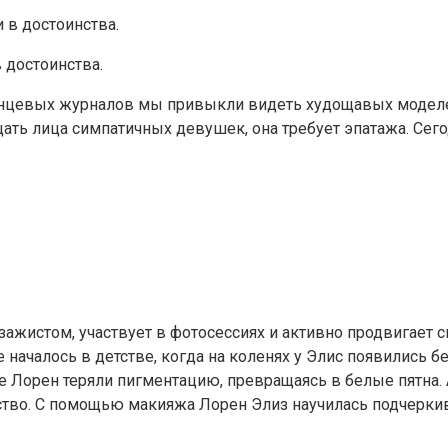
 достоинства.
лянцевых журналов мы привыкли видеть худощавых модел
цать лица симпатичных девушек, она требует эпатажа. Сег
изажистом, участвует в фотосессиях и активно продвигает 
 началось в детстве, когда на коленях у Элис появились 
е Лорен теряли пигментацию, превращаясь в белые пятна.
инство. С помощью макияжа Лорен Элиз научилась подчерки