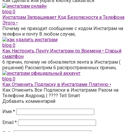
Как сделать или убрать кнопку связаться
blog
0
Инстаграм Запрашивает Код Безопасности а Телефона
Этого •
Почему не приходит сообщение с кодом Инстаграм на
телефон и почту В любом случае,
blog
0
Как Настроить Ленту Инстаграм по Времени • Старый
смартфон
6 причин, почему не обновляется лента в Инстаграм (
решения) Рассмотрим 6 распространенных причин,
blog
0
Как Отменить Подписку в Инстаграме Платную •
Как Отменить Все Подписки в Инстаграме Разом на
Телефоне Андроид | ???? Tell Smart
Добавить комментарий
Имя
*
Email
*