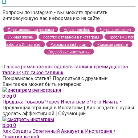
Вопросы по Instagram - вы можете прочитать
интересующую вас информацию на сайте
Таргетированная реклама
Через телефон
Через компьютер
Личная жизнь
Коротко о главном в Инстаграм
Проблемы при
работе с Инстаграм
Реклама в instagram
Хорошие хештеги
Подробные инструкции
0
алена романова
как сделать таплинк
преимущества
таплинк
что такое таплинк
Понравилась статья? Поделиться с друзьями:
Вам также может быть интересно
blog
0
Продажа Товаров Через Инстаграм с Чего Начать •
Продающая страница в Инстаграм | Как создать с нуля и
сделать эффективной | Обучающий
blog
0
Как Создать Эстетичный Аккаунт в Инстаграме •
Отметки людей