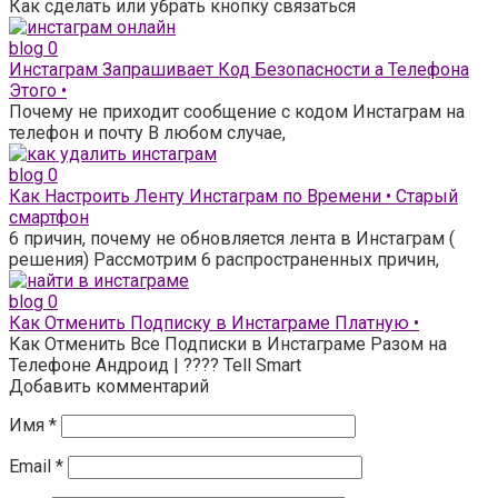
Как сделать или убрать кнопку связаться
blog
0
Инстаграм Запрашивает Код Безопасности а Телефона
Этого •
Почему не приходит сообщение с кодом Инстаграм на
телефон и почту В любом случае,
blog
0
Как Настроить Ленту Инстаграм по Времени • Старый
смартфон
6 причин, почему не обновляется лента в Инстаграм (
решения) Рассмотрим 6 распространенных причин,
blog
0
Как Отменить Подписку в Инстаграме Платную •
Как Отменить Все Подписки в Инстаграме Разом на
Телефоне Андроид | ???? Tell Smart
Добавить комментарий
Имя
*
Email
*