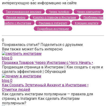
интересующую вас информацию на сайте
Таргетированная реклама
Через телефон
Через компьютер
Личная жизнь
Коротко о главном в Инстаграм
Проблемы при
работе с Инстаграм
Реклама в instagram
Хорошие хештеги
Подробные инструкции
0
Понравилась статья? Поделиться с друзьями:
Вам также может быть интересно
blog
0
Продажа Товаров Через Инстаграм с Чего Начать •
Продающая страница в Инстаграм | Как создать с нуля и
сделать эффективной | Обучающий
blog
0
Как Создать Эстетичный Аккаунт в Инстаграме •
Отметки людей
Как сделать инстаграм популярным — правила для
страниц в Instagram Как сделать Инстаграм
популярным?