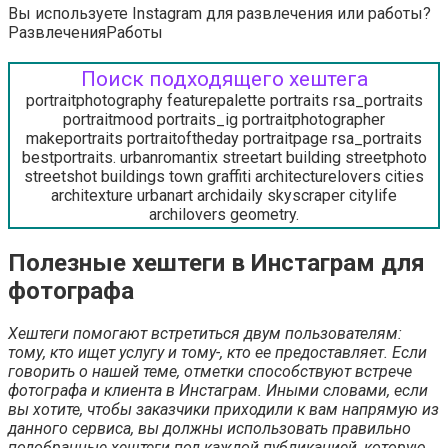
Вы используете Instagram для развлечения или работы?
Развлечения
Работы
Поиск подходящего хештега
portraitphotography featurepalette portraits rsa_portraits
portraitmood portraits_ig portraitphotographer
makeportraits portraitoftheday portraitpage rsa_portraits
bestportraits. urbanromantix streetart building streetphoto
streetshot buildings town graffiti architecturelovers cities
architexture urbanart archidaily skyscraper citylife
archilovers geometry.
Полезные хештеги в Инстаграм для
фотографа
Хештеги помогают встретиться двум пользователям:
тому, кто ищет услугу и тому-, кто ее предоставляет. Если
говорить о нашей теме, отметки способствуют встрече
фотографа и клиента в Инстаграм. Иными словами, если
вы хотите, чтобы заказчики приходили к вам напрямую из
данного сервиса, вы должны использовать правильно
подобранные хештеги под каждой публикацией, которую