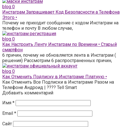
blog
0
Инстаграм Запрашивает Код Безопасности а Телефона
Этого •
Почему не приходит сообщение с кодом Инстаграм на
телефон и почту В любом случае,
blog
0
Как Настроить Ленту Инстаграм по Времени • Старый
смартфон
6 причин, почему не обновляется лента в Инстаграм (
решения) Рассмотрим 6 распространенных причин,
blog
0
Как Отменить Подписку в Инстаграме Платную •
Как Отменить Все Подписки в Инстаграме Разом на
Телефоне Андроид | ???? Tell Smart
Добавить комментарий
Имя
*
Email
*
Сайт