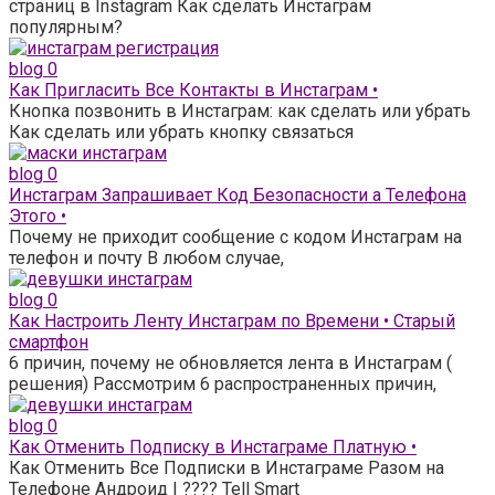
страниц в Instagram Как сделать Инстаграм
популярным?
blog
0
Как Пригласить Все Контакты в Инстаграм •
Кнопка позвонить в Инстаграм: как сделать или убрать
Как сделать или убрать кнопку связаться
blog
0
Инстаграм Запрашивает Код Безопасности а Телефона
Этого •
Почему не приходит сообщение с кодом Инстаграм на
телефон и почту В любом случае,
blog
0
Как Настроить Ленту Инстаграм по Времени • Старый
смартфон
6 причин, почему не обновляется лента в Инстаграм (
решения) Рассмотрим 6 распространенных причин,
blog
0
Как Отменить Подписку в Инстаграме Платную •
Как Отменить Все Подписки в Инстаграме Разом на
Телефоне Андроид | ???? Tell Smart