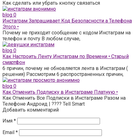
Как сделать или убрать кнопку связаться
blog
0
Инстаграм Запрашивает Код Безопасности а Телефона
Этого •
Почему не приходит сообщение с кодом Инстаграм на
телефон и почту В любом случае,
blog
0
Как Настроить Ленту Инстаграм по Времени • Старый
смартфон
6 причин, почему не обновляется лента в Инстаграм (
решения) Рассмотрим 6 распространенных причин,
blog
0
Как Отменить Подписку в Инстаграме Платную •
Как Отменить Все Подписки в Инстаграме Разом на
Телефоне Андроид | ???? Tell Smart
Добавить комментарий
Имя
*
Email
*