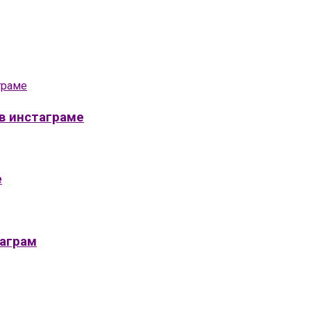
 в инстаграме
е
таграм