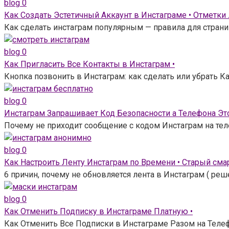
blog
0
Как Создать Эстетичный Аккаунт в Инстаграме • Отметки
Как сделать инстаграм популярным — правила для страни
blog
0
Как Пригласить Все Контакты в Инстаграм •
Кнопка позвонить в Инстаграм: как сделать или убрать Ка
blog
0
Инстаграм Запрашивает Код Безопасности а Телефона Это
Почему не приходит сообщение с кодом Инстаграм на тел
blog
0
Как Настроить Ленту Инстаграм по Времени • Старый сма
6 причин, почему не обновляется лента в Инстаграм ( ре
blog
0
Как Отменить Подписку в Инстаграме Платную •
Как Отменить Все Подписки в Инстаграме Разом на Телефо