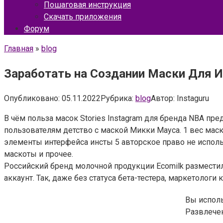
Пошаговая инструкция
Скачать приложения
Форум
Главная
»
blog
Заработать на Создании Маски Для И
Опубликовано:
05.11.2022
Рубрика:
blog
Автор:
Instaguru
В чём польза масок Stories Instagram для бренда NBA п
пользователям детство с маской Микки Мауса. 1 вес маски
элементы интерфейса инсты 5 авторское право не испол
маскоты и прочее.
Российский бренд молочной продукции Ecomilk разместил
аккаунт. Так, даже без статуса бета-тестера, маркетоло
Вы исполь
Развлече