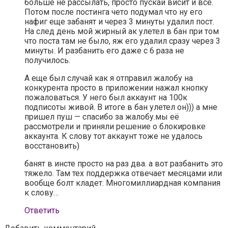
больше не рассылать, просто пускай висит и все.
Потом после постинга чето подумал что ну его
нафиг еще забанят и через 3 минуты удалил пост.
На след день мой жирный ак улетел в бан при том
что поста там не было, яж его удалил сразу через 3
минуты. И разбанить его даже с 6 раза не
получилось.
А еще был случай как я отправил жалобу на
конкурента просто в приложении нажал кнопку
пожаловаться. У него был аккаунт на 100к
подписоты живой. В итоге в бан улетел он))) а мне
пришел пуш — спасибо за жалобу.мы её
рассмотрели и приняли решение о блокировке
аккаунта. К слову тот аккаунт тоже не удалось
восстановить)
банят в инсте просто на раз два. а вот разбанить это
тяжело. Там тех поддержка отвечает месяцами или
вообще болт кладет. Многомиллиардная компания
к слову…
Ответить