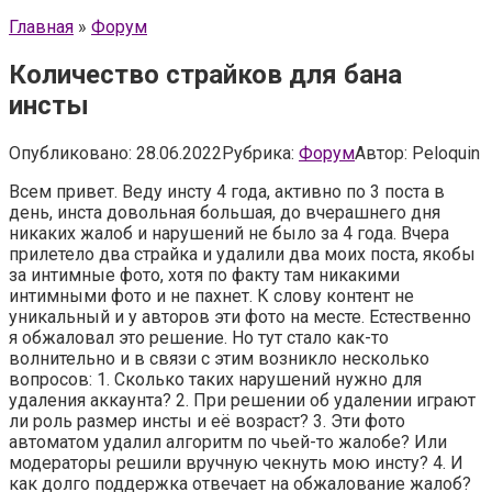
Главная
»
Форум
Количество страйков для бана
инсты
Опубликовано:
28.06.2022
Рубрика:
Форум
Автор:
Peloquin
Всем привет. Веду инсту 4 года, активно по 3 поста в
день, инста довольная большая, до вчерашнего дня
никаких жалоб и нарушений не было за 4 года. Вчера
прилетело два страйка и удалили два моих поста, якобы
за интимные фото, хотя по факту там никакими
интимными фото и не пахнет. К слову контент не
уникальный и у авторов эти фото на месте. Естественно
я обжаловал это решение. Но тут стало как-то
волнительно и в связи с этим возникло несколько
вопросов: 1. Сколько таких нарушений нужно для
удаления аккаунта? 2. При решении об удалении играют
ли роль размер инсты и её возраст? 3. Эти фото
автоматом удалил алгоритм по чьей-то жалобе? Или
модераторы решили вручную чекнуть мою инсту? 4. И
как долго поддержка отвечает на обжалование жалоб?