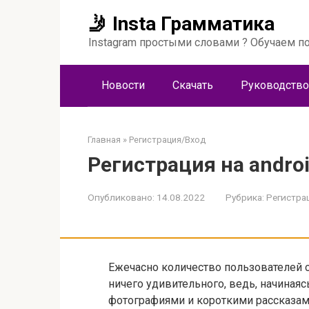
Перейти
🤳 Insta Грамматика
к
контенту
Instagram простыми словами ? Обучаем по
Новости
Скачать
Руководство
Главная
»
Регистрация/Вход
Регистрация на andro
Опубликовано:
14.08.2022
Рубрика:
Регистра
Ежечасно количество пользователей с
ничего удивительного, ведь, начиная
фотографиями и короткими рассказами