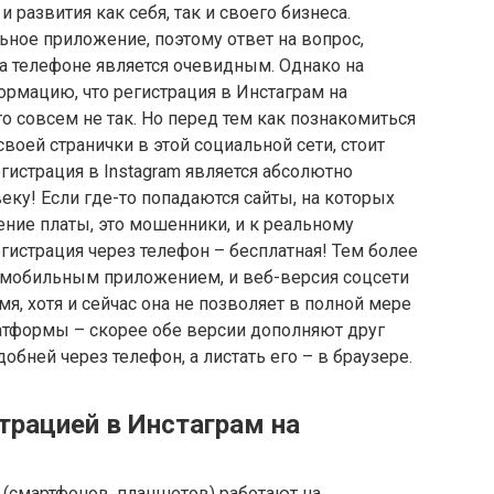
развития как себя, так и своего бизнеса.
ьное приложение, поэтому ответ на вопрос,
а телефоне является очевидным. Однако на
рмацию, что регистрация в Инстаграм на
о совсем не так. Но перед тем как познакомиться
воей странички в этой социальной сети, стоит
гистрация в Instagram является абсолютно
еку! Если где-то попадаются сайты, на которых
ение платы, это мошенники, и к реальному
гистрация через телефон – бесплатная! Тем более
о мобильным приложением, и веб-версия соцсети
мя, хотя и сейчас она не позволяет в полной мере
тформы – скорее обе версии дополняют друг
добней через телефон, а листать его – в браузере.
трацией в Инстаграм на
смартфонов, планшетов) работают на