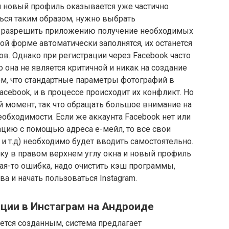
и новый профиль оказывается уже частично
ься таким образом, нужно выбрать
 и разрешить приложению получение необходимых
ой форме автоматически заполнятся, их останется
тов. Однако при регистрации через Facebook часто
о она не является критичной и никак на создание
тем, что стандартные параметры фотографий в
acebook, и в процессе происходит их конфликт. Но
 момент, так что обращать большое внимание на
еобходимости. Если же аккаунта Facebook нет или
ацию с помощью адреса е-мейл, то все свои
 т.д) необходимо будет вводить самостоятельно.
очку в правом верхнем углу окна и новый профиль
кая-то ошибка, надо очистить кэш программы,
а и начать пользоваться Instagram.
ции в Инстаграм на Андроиде
ается созданным, система предлагает