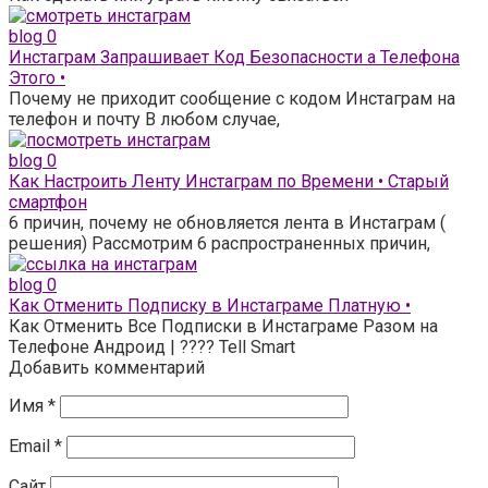
blog
0
Инстаграм Запрашивает Код Безопасности а Телефона
Этого •
Почему не приходит сообщение с кодом Инстаграм на
телефон и почту В любом случае,
blog
0
Как Настроить Ленту Инстаграм по Времени • Старый
смартфон
6 причин, почему не обновляется лента в Инстаграм (
решения) Рассмотрим 6 распространенных причин,
blog
0
Как Отменить Подписку в Инстаграме Платную •
Как Отменить Все Подписки в Инстаграме Разом на
Телефоне Андроид | ???? Tell Smart
Добавить комментарий
Имя
*
Email
*
Сайт