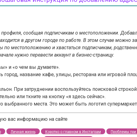
е профиля, сообщая подписчикам о местоположении. Добав
находится в другом городе по работе. В этом случае можно 
ы по местоположению и хвастаться подписчикам, родственни
начале нужно перевести аккаунт в бизнес-страницу.
вы» и «о чем вы думаете».
ь город, название кафе, улицы, ресторана или игровой пл
вильон. При затруднении воспользуйтесь поисковой строкой
ельно или ткните на кнопку «я здесь сейчас».
 выбранного места. Это может быть логотип супермаркета,
щую вас информацию на сайте
р
Личная жизнь
Коротко о главном в Инстаграм
Проблемы при 