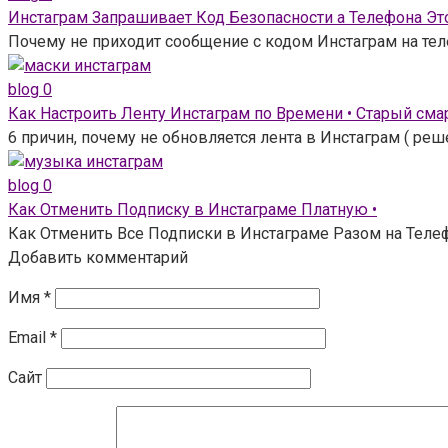
Инстаграм Запрашивает Код Безопасности а Телефона Это
Почему не приходит сообщение с кодом Инстаграм на тел
blog
0
Как Настроить Ленту Инстаграм по Времени • Старый сма
6 причин, почему не обновляется лента в Инстаграм ( ре
blog
0
Как Отменить Подписку в Инстаграме Платную •
Как Отменить Все Подписки в Инстаграме Разом на Телефо
Добавить комментарий
Имя
*
Email
*
Сайт