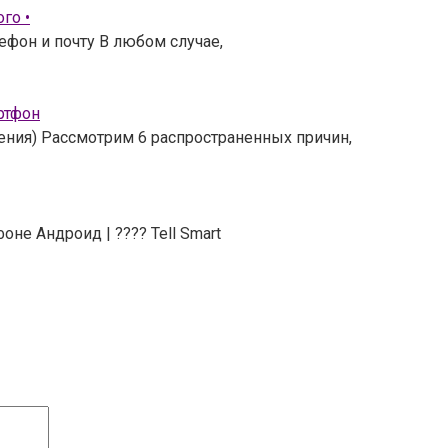
го •
ефон и почту В любом случае,
ртфон
шения) Рассмотрим 6 распространенных причин,
не Андроид | ???? Tell Smart