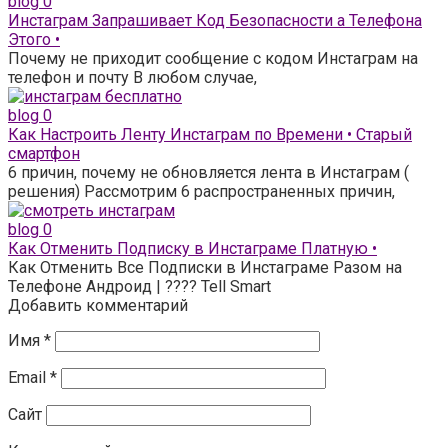
blog
0
Инстаграм Запрашивает Код Безопасности а Телефона
Этого •
Почему не приходит сообщение с кодом Инстаграм на
телефон и почту В любом случае,
blog
0
Как Настроить Ленту Инстаграм по Времени • Старый
смартфон
6 причин, почему не обновляется лента в Инстаграм (
решения) Рассмотрим 6 распространенных причин,
blog
0
Как Отменить Подписку в Инстаграме Платную •
Как Отменить Все Подписки в Инстаграме Разом на
Телефоне Андроид | ???? Tell Smart
Добавить комментарий
Имя
*
Email
*
Сайт