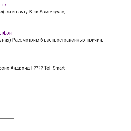
го •
ефон и почту В любом случае,
ртфон
шения) Рассмотрим 6 распространенных причин,
не Андроид | ???? Tell Smart