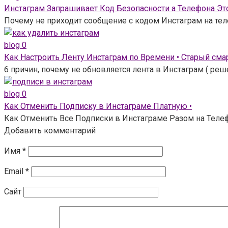
Инстаграм Запрашивает Код Безопасности а Телефона Это
Почему не приходит сообщение с кодом Инстаграм на тел
blog
0
Как Настроить Ленту Инстаграм по Времени • Старый сма
6 причин, почему не обновляется лента в Инстаграм ( ре
blog
0
Как Отменить Подписку в Инстаграме Платную •
Как Отменить Все Подписки в Инстаграме Разом на Телефо
Добавить комментарий
Имя
*
Email
*
Сайт