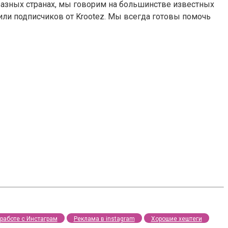
азных странах, мы говорим на большинстве известных
 или подписчиков от Krootez. Мы всегда готовы помочь
работе с Инстаграм
Реклама в instagram
Хорошие хештеги