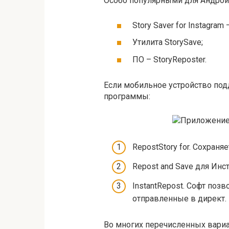
Особо популярными для Андрои
Story Saver for Instagram 
Утилита StorySave;
ПО – StoryReposter.
Если мобильное устройство под
программы:
RepostStory for. Сохраня
Repost and Save для Инс
InstantRepost. Софт поз
отправленные в директ.
Во многих перечисленных вариа