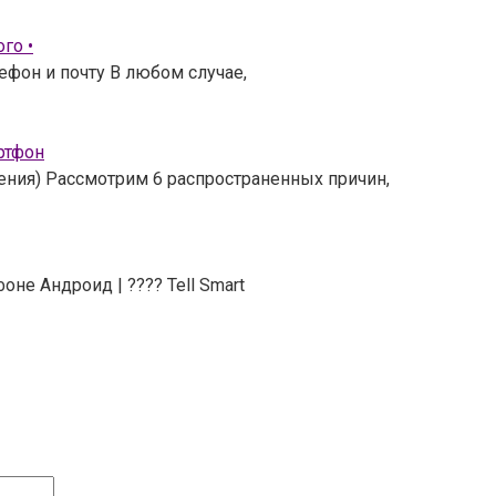
го •
ефон и почту В любом случае,
ртфон
шения) Рассмотрим 6 распространенных причин,
не Андроид | ???? Tell Smart