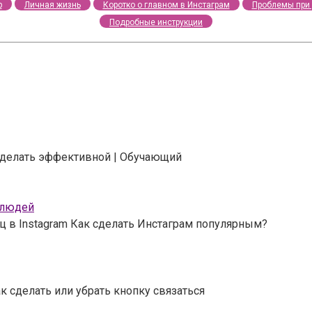
р
Личная жизнь
Коротко о главном в Инстаграм
Проблемы при 
Подробные инструкции
 сделать эффективной | Обучающий
 людей
ц в Instagram Как сделать Инстаграм популярным?
к сделать или убрать кнопку связаться