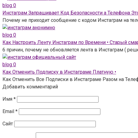
blog
0
Инстаграм Запрашивает Код Безопасности а Телефона Это
Почему не приходит сообщение с кодом Инстаграм на тел
blog
0
Как Настроить Ленту Инстаграм по Времени • Старый сма
6 причин, почему не обновляется лента в Инстаграм ( ре
blog
0
Как Отменить Подписку в Инстаграме Платную •
Как Отменить Все Подписки в Инстаграме Разом на Телефо
Добавить комментарий
Имя
*
Email
*
Сайт