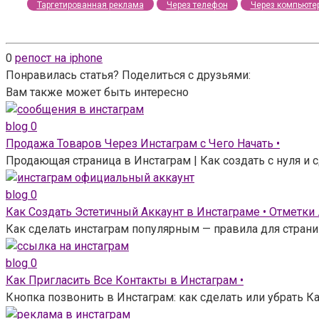
Таргетированная реклама
Через телефон
Через компьюте
0
репост на iphone
Понравилась статья? Поделиться с друзьями:
Вам также может быть интересно
blog
0
Продажа Товаров Через Инстаграм с Чего Начать •
Продающая страница в Инстаграм | Как создать с нуля и
blog
0
Как Создать Эстетичный Аккаунт в Инстаграме • Отметки
Как сделать инстаграм популярным — правила для страни
blog
0
Как Пригласить Все Контакты в Инстаграм •
Кнопка позвонить в Инстаграм: как сделать или убрать Ка