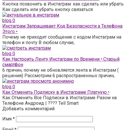
Кнопка позвонить в Инстаграм: как сделать или убрать
Как сделать или убрать кнопку связаться
blog
0
Инстаграм Запрашивает Код Безопасности а Телефона
Этого •
Почему не приходит сообщение с кодом Инстаграм на
телефон и почту В любом случае,
blog
0
Как Настроить Ленту Инстаграм по Времени • Старый
смартфон
6 причин, почему не обновляется лента в Инстаграм (
решения) Рассмотрим 6 распространенных причин,
blog
0
Как Отменить Подписку в Инстаграме Платную •
Как Отменить Все Подписки в Инстаграме Разом на
Телефоне Андроид | ???? Tell Smart
Добавить комментарий
Имя
*
Email
*