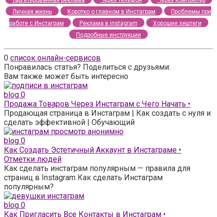
Личная жизнь
Коротко о главном в Инстаграм
Проблемы при
работе с Инстаграм
Реклама в instagram
Хорошие хештеги
Подробные инструкции
0
список онлайн-сервисов
Понравилась статья? Поделиться с друзьями:
Вам также может быть интересно
blog
0
Продажа Товаров Через Инстаграм с Чего Начать •
Продающая страница в Инстаграм | Как создать с нуля и
сделать эффективной | Обучающий
blog
0
Как Создать Эстетичный Аккаунт в Инстаграме •
Отметки людей
Как сделать инстаграм популярным — правила для
страниц в Instagram Как сделать Инстаграм
популярным?
blog
0
Как Пригласить Все Контакты в Инстаграм •