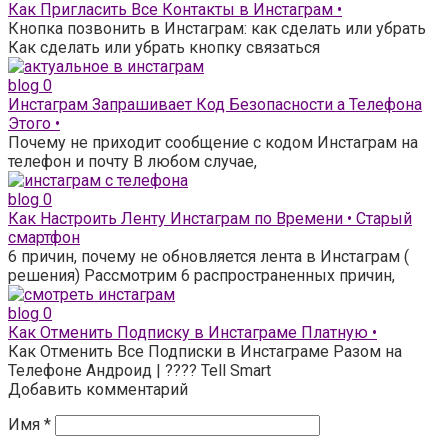
Как Пригласить Все Контакты в Инстаграм •
Кнопка позвонить в Инстаграм: как сделать или убрать
Как сделать или убрать кнопку связаться
blog
0
Инстаграм Запрашивает Код Безопасности а Телефона
Этого •
Почему не приходит сообщение с кодом Инстаграм на
телефон и почту В любом случае,
blog
0
Как Настроить Ленту Инстаграм по Времени • Старый
смартфон
6 причин, почему не обновляется лента в Инстаграм (
решения) Рассмотрим 6 распространенных причин,
blog
0
Как Отменить Подписку в Инстаграме Платную •
Как Отменить Все Подписки в Инстаграме Разом на
Телефоне Андроид | ???? Tell Smart
Добавить комментарий
Имя
*