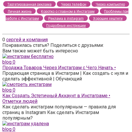
Таргетированная реклама
Через телефон
Через компьютер
Личная жизнь
Коротко о главном в Инстаграм
Проблемы при
работе с Инстаграм
Реклама в instagram
Хорошие хештеги
Подробные инструкции
0
сергей и компания
Понравилась статья? Поделиться с друзьями:
Вам также может быть интересно
blog
0
Продажа Товаров Через Инстаграм с Чего Начать •
Продающая страница в Инстаграм | Как создать с нуля и
сделать эффективной | Обучающий
blog
0
Как Создать Эстетичный Аккаунт в Инстаграме •
Отметки людей
Как сделать инстаграм популярным — правила для
страниц в Instagram Как сделать Инстаграм
популярным?
blog
0