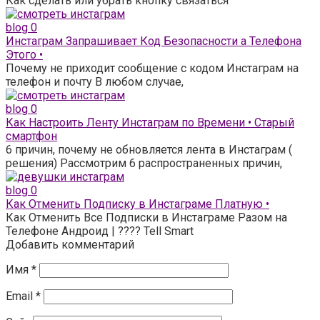
Как сделать или убрать кнопку связаться
blog
0
Инстаграм Запрашивает Код Безопасности а Телефона
Этого •
Почему не приходит сообщение с кодом Инстаграм на
телефон и почту В любом случае,
blog
0
Как Настроить Ленту Инстаграм по Времени • Старый
смартфон
6 причин, почему не обновляется лента в Инстаграм (
решения) Рассмотрим 6 распространенных причин,
blog
0
Как Отменить Подписку в Инстаграме Платную •
Как Отменить Все Подписки в Инстаграме Разом на
Телефоне Андроид | ???? Tell Smart
Добавить комментарий
Имя
*
Email
*