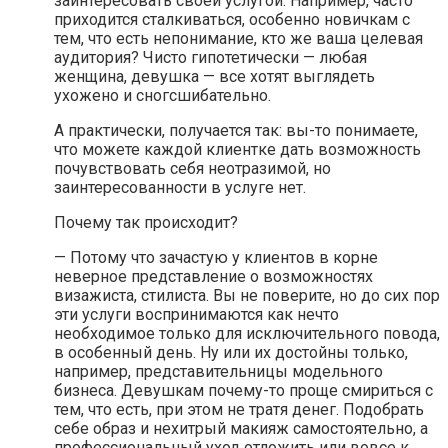
заинтересовать своей услугой. Например, часто
приходится сталкиваться, особенно новичкам с
тем, что есть непонимание, кто же ваша целевая
аудитория? Чисто гипотетически — любая
женщина, девушка — все хотят выглядеть
ухожено и сногсшибательно.
А практически, получается так: вы-то понимаете,
что можете каждой клиентке дать возможность
почувствовать себя неотразимой, но
заинтересованности в услуге нет.
Почему так происходит?
— Потому что зачастую у клиентов в корне
неверное представление о возможностях
визажиста, стилиста. Вы не поверите, но до сих пор
эти услуги воспринимаются как нечто
необходимое только для исключительного повода,
в особенный день. Ну или их достойны только,
например, представительницы модельного
бизнеса. Девушкам почему-то проще смириться с
тем, что есть, при этом не тратя денег. Подобрать
себе образ и нехитрый макияж самостоятельно, а
профессиональный уход отложить или вовсе к