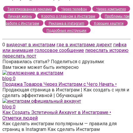
Таргетированная реклама
Через телефон
Через компьютер
Личная жизнь
Коротко о главном в Инстаграм
Проблемы при
работе с Инстаграм
Реклама в instagram
Хорошие хештеги
Подробные инструкции
0
видеочат в инстаграм
где в инстаграме директ
гифка
или анимация
голосовое сообщение
переслать историю
переслать пост
Понравилась статья? Поделиться с друзьями:
Вам также может быть интересно
blog
0
Продажа Товаров Через Инстаграм с Чего Начать •
Продающая страница в Инстаграм | Как создать с нуля и
сделать эффективной | Обучающий
blog
0
Как Создать Эстетичный Аккаунт в Инстаграме •
Отметки людей
Как сделать инстаграм популярным — правила для
страниц в Instagram Как сделать Инстаграм