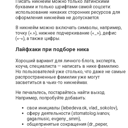
Писать никнейм можно только латинскими
буквами и только шрифтами самой соцсети:
использование никаких сторонних ресурсов для
оформления никнейма не допускается.
В никнейм можно включать символы, например,
точку («.»), нижнее подчеркивание («_»), дефис
(«-«), а также цифры.
Лайфхаки при подборе ника
Хороший вариант для личного блога, эксперта,
коуча, специалиста — написать в нике фамилию.
Но пользователей уже столько, что даже не самые
распространенные фамилии уже могут
засветиться в чьих-то никнеймах.
Не печальтесь, постарайтесь найти выход.
Например, попробуйте добавить:
свои инициалы (lebedeva.ok, vlad_sokolov),
сферу деятельности (stomatolog.ivanov,
gaga.musiс, evgeny_smm),
общепринятые сокращения (dr_peper,