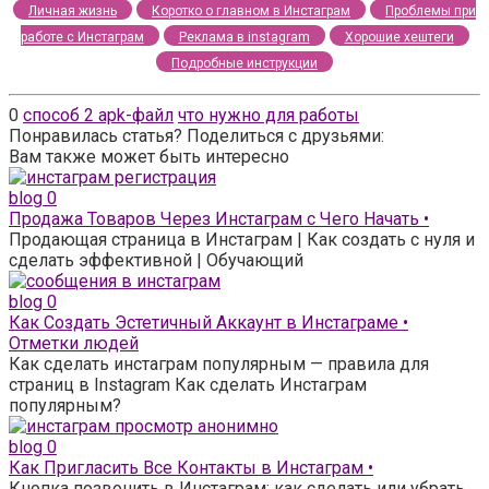
Личная жизнь
Коротко о главном в Инстаграм
Проблемы при
работе с Инстаграм
Реклама в instagram
Хорошие хештеги
Подробные инструкции
0
способ 2 apk-файл
что нужно для работы
Понравилась статья? Поделиться с друзьями:
Вам также может быть интересно
blog
0
Продажа Товаров Через Инстаграм с Чего Начать •
Продающая страница в Инстаграм | Как создать с нуля и
сделать эффективной | Обучающий
blog
0
Как Создать Эстетичный Аккаунт в Инстаграме •
Отметки людей
Как сделать инстаграм популярным — правила для
страниц в Instagram Как сделать Инстаграм
популярным?
blog
0
Как Пригласить Все Контакты в Инстаграм •
Кнопка позвонить в Инстаграм: как сделать или убрать