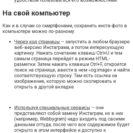
удобством пользоваться его возможностями.
На свой компьютер
Как и в случае со смартфонами, сохранить инста-фото в
компьютере можно по-разному:
Через код страницы
– запустить в любом браузере
веб-версию Инстаграма, а потом интересующую
картинку. Нажать сочетание клавиш Ctrl+U и тем
самым страница перейдет в режим HTML-
разметки. Затем нажать клавиши Ctrl+F, откроется
поиск на странице, ввести в нем «og:image» и найти
соответствующую строку. Там есть ссылка на
изображение, которую можно скопировать и
открыть в другой вкладке.
Используя специальные сервисы
– они
представляют собой замену Инстаграм, но в них
(например, Webbygram) надо входить под своими
данными оттуда, после чего все содержимое будет
открыто в этом интерфейсе и доступно к