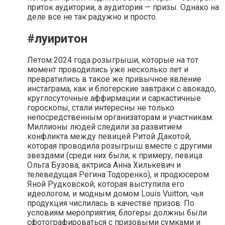
приток аудитории, а аудитория — призы. Однако на
деле все не так радужно и просто.
#луиритон
Летом 2024 года розыгрыши, которые на тот
момент проводились уже несколько лет и
превратились в такое же привычное явление
инстаграма, как и блогерские завтраки с авокадо,
круглосуточные аффирмации и саркастичные
гороскопы, стали интересны не только
непосредственным организаторам и участникам.
Миллионы людей следили за развитием
конфликта между певицей Ритой Дакотой,
которая проводила розыгрыш вместе с другими
звездами (среди них были, к примеру, певица
Ольга Бузова, актриса Анна Хилькевич и
телеведущая Регина Тодоренко), и продюсером
Яной Рудковской, которая выступила его
идеологом, и модным домом Louis Vuitton, чья
продукция числилась в качестве призов. По
условиям мероприятия, блогеры должны были
сфотографироваться с призовыми сумками и