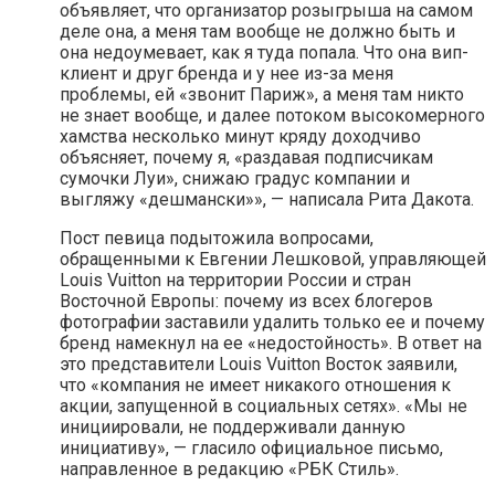
объявляет, что организатор розыгрыша на самом
деле она, а меня там вообще не должно быть и
она недоумевает, как я туда попала. Что она вип-
клиент и друг бренда и у нее из-за меня
проблемы, ей «звонит Париж», а меня там никто
не знает вообще, и далее потоком высокомерного
хамства несколько минут кряду доходчиво
объясняет, почему я, «раздавая подписчикам
сумочки Луи», снижаю градус компании и
выгляжу «дешмански»», — написала Рита Дакота.
Пост певица подытожила вопросами,
обращенными к Евгении Лешковой, управляющей
Louis Vuitton на территории России и стран
Восточной Европы: почему из всех блогеров
фотографии заставили удалить только ее и почему
бренд намекнул на ее «недостойность». В ответ на
это представители Louis Vuitton Восток заявили,
что «компания не имеет никакого отношения к
акции, запущенной в социальных сетях». «Мы не
инициировали, не поддерживали данную
инициативу», — гласило официальное письмо,
направленное в редакцию «РБК Стиль».