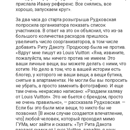
прислала Ивану референс. Все снялись, все
хорошо, запускаем круг».
За два часа до старта розыгрыша Рудковская
попросила организатора показать список
участников. В ответ на это он объяснил, что из-за
большого количества расходов пришлось
увеличить число соорганизаторов, в том числе
добавить Риту Дакоту. Продюсер была не против.
«Вдруг мне пишут из Louis Vuitton: «Яна, извините,
пожалуйста, мы ничего против не имеем. Это
ваши личные вещи, вы можете делать с ними, что
хотите. Но дело в том, что в вашей истории есть
блогер, у которого не ваши вещи, а вещи бутика,
снятые в апартаментах. Не могли бы вы попросить
не убрать, а просто заменить фотографию. И еще
там очень некрасиво написано: «Раздаем халяву
от Louis Vuitton». Это не бьется с брендом, просто
не очень правильно», — рассказала Рудковская. —
Если бы это были мои вещи, то никто бы не
позвонил. [В ином случае создается впечатление,
что] любой человек, который проходил мимо
ГУМа, мог зайти и сказать: «Тут Рита Дакота
раздает сумки от Louis Vuitton, давайте, я хочу