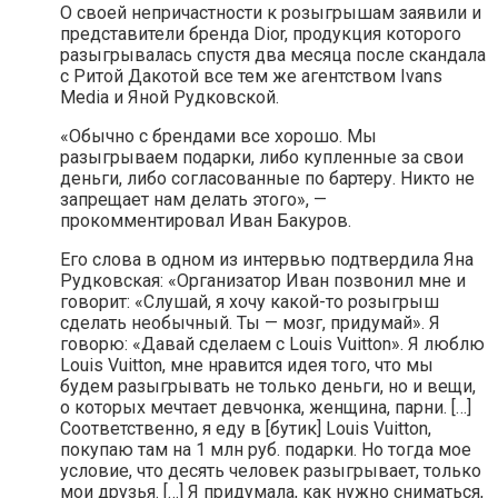
О своей непричастности к розыгрышам заявили и
представители бренда Dior, продукция которого
разыгрывалась спустя два месяца после скандала
с Ритой Дакотой все тем же агентством Ivans
Media и Яной Рудковской.
«Обычно с брендами все хорошо. Мы
разыгрываем подарки, либо купленные за свои
деньги, либо согласованные по бартеру. Никто не
запрещает нам делать этого», —
прокомментировал Иван Бакуров.
Его слова в одном из интервью подтвердила Яна
Рудковская: «Организатор Иван позвонил мне и
говорит: «Слушай, я хочу какой-то розыгрыш
сделать необычный. Ты — мозг, придумай». Я
говорю: «Давай сделаем с Louis Vuitton». Я люблю
Louis Vuitton, мне нравится идея того, что мы
будем разыгрывать не только деньги, но и вещи,
о которых мечтает девчонка, женщина, парни. […]
Соответственно, я еду в [бутик] Louis Vuitton,
покупаю там на 1 млн руб. подарки. Но тогда мое
условие, что десять человек разыгрывает, только
мои друзья. […] Я придумала, как нужно сниматься,