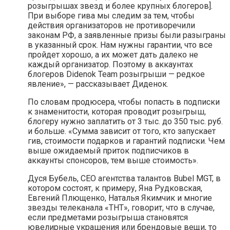
розыгрышах звезд и более крупных блогеров].
При выборе гива мы следим за тем, чтобы
действия организаторов не противоречили
законам РФ, а заявленные призы были разыграны
в указанный срок. Нам нужны гарантии, что все
пройдет хорошо, а их может дать далеко не
каждый организатор. Поэтому в аккаунтах
блогеров Didenok Team розыгрыши — редкое
явление», — рассказывает Диденок.
По словам продюсера, чтобы попасть в подписки
к знаменитости, которая проводит розыгрыш,
блогеру нужно заплатить от 3 тыс. до 350 тыс. руб.
и больше. «Сумма зависит от того, кто запускает
гив, стоимости подарков и гарантий подписки. Чем
выше ожидаемый приток подписчиков в
аккаунты спонсоров, тем выше стоимость».
Дуся Бубель, CEO агентства талантов Bubel MGT, в
котором состоят, к примеру, Яна Рудковская,
Евгений Плющенко, Наталья Якимчик и многие
звезды телеканала «ТНТ», говорит, что в случае,
если предметами розыгрыша становятся
ювелирные украшения или брендовые вещи, то