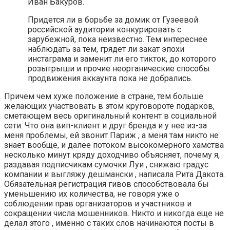
Иван Бакуров.
Придется ли в борьбе за домик от Гузеевой
российской аудитории конкурировать с
зарубежной, пока неизвестно. Тем интереснее
наблюдать за тем, грядет ли закат эпохи
инстаграма и заменит ли его тикток, до которого
розыгрыши и прочие неорганические способы
продвижения аккаунта пока не добрались.
Причем чем хуже положение в стране, тем больше
желающих участвовать в этом круговороте подарков,
сметающем весь оригинальный контент в социальной
сети. Что она вип-клиент и друг бренда и у нее из-за
меня проблемы, ей звонит Париж , а меня там никто не
знает вообще, и далее потоком высокомерного хамства
несколько минут кряду доходчиво объясняет, почему я,
раздавая подписчикам сумочки Луи , снижаю градус
компании и выгляжу дешмански , написала Рита Дакота.
Обязательная регистрация гивов способствовала бы
уменьшению их количества, не говоря уже о
соблюдении прав организаторов и участников и
сокращении числа мошенников. Никто и никогда еще не
делал этого , именно с таких слов начинаются посты в