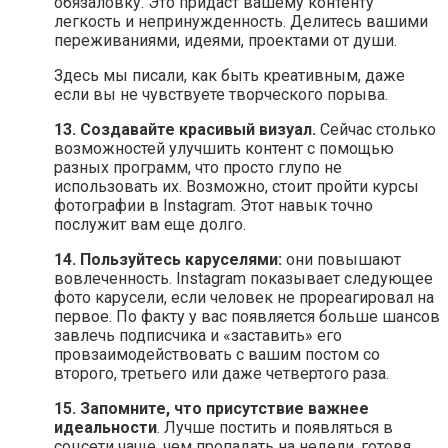
обязаловку. Это придаст вашему контенту
легкость и непринужденность. Делитесь вашими
переживаниями, идеями, проектами от души.
Здесь мы писали, как быть креативным, даже
если вы не чувствуете творческого порыва.
13. Создавайте красивый визуал.
Сейчас столько
возможностей улучшить контент с помощью
разных программ, что просто глупо не
использовать их. Возможно, стоит пройти курсы
фотографии в Instagram. Этот навык точно
послужит вам еще долго.
14. Пользуйтесь каруселями:
они повышают
вовлеченность. Instagram показывает следующее
фото карусели, если человек не прореагировал на
первое. По факту у вас появляется больше шансов
завлечь подписчика и «заставить» его
провзаимодействовать с вашим постом со
второго, третьего или даже четвертого раза.
15. Запомните, что присутствие важнее
идеальности
. Лучше постить и появляться в
соцсети чаще, чем пропадать на недели, готовя