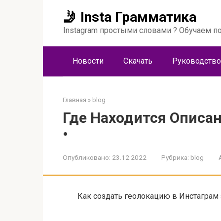
Перейти
🤳 Insta Грамматика
к
контенту
Instagram простыми словами ? Обучаем по
Новости
Скачать
Руководство
Главная
»
blog
Где Находится Описа
•
Опубликовано:
23.12.2022
Рубрика:
blog
Как создать геолокацию в Инстаграм з