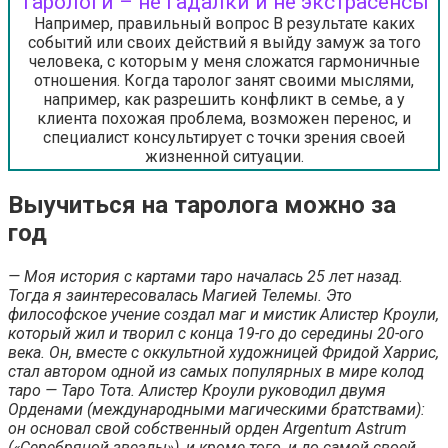
Тарологи – не гадалки и не экстрасенсы
Например, правильный вопрос В результате каких
событий или своих действий я выйду замуж за того
человека, с которым у меня сложатся гармоничные
отношения. Когда таролог занят своими мыслями,
например, как разрешить конфликт в семье, а у
клиента похожая проблема, возможен перенос, и
специалист консультирует с точки зрения своей
жизненной ситуации.
Выучиться на таролога можно за
год
— Моя история с картами таро началась 25 лет назад.
Тогда я заинтересовалась Магией Телемы. Это
философское учение создал маг и мистик Алистер Кроули,
который жил и творил с конца 19-го до середины 20-ого
века. Он, вместе с оккультной художницей Фридой Харрис,
стал автором одной из самых популярных в мире колод
таро — Таро Тота. Алистер Кроули руководил двумя
Орденами (международными магическими братствами):
он основал свой собственный орден Argentum Astrum
(«Серебряной звезды»), и кроме того, и до самой своей