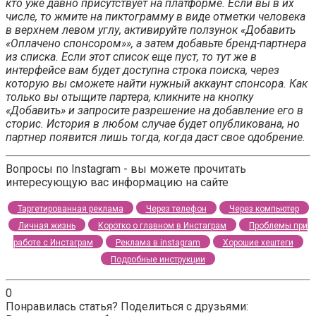
кто уже давно присутствует на платформе. Если вы в их
числе, то жмите на пиктограмму в виде отметки человека
в верхнем левом углу, активируйте ползунок «Добавить
«Оплачено спонсором»», а затем добавьте бренд-партнера
из списка. Если этот список еще пуст, то тут же в
интерфейсе вам будет доступна строка поиска, через
которую вы сможете найти нужный аккаунт спонсора. Как
только вы отыщите партера, кликните на кнопку
«Добавить» и запросите разрешение на добавление его в
сторис. История в любом случае будет опубликована, но
партнер появится лишь тогда, когда даст свое одобрение.
Вопросы по Instagram - вы можете прочитать
интересующую вас информацию на сайте
Таргетированная реклама
Через телефон
Через компьютер
Личная жизнь
Коротко о главном в Инстаграм
Проблемы при
работе с Инстаграм
Реклама в instagram
Хорошие хештеги
Подробные инструкции
0
Понравилась статья? Поделиться с друзьями: