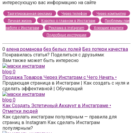
интересующую вас информацию на сайте
Таргетированная реклама
Через телефон
Через компьютер
Личная жизнь
Коротко о главном в Инстаграм
Проблемы при
работе с Инстаграм
Реклама в instagram
Хорошие хештеги
Подробные инструкции
0
алена романова
без белых полей
Без потери качества
Понравилась статья? Поделиться с друзьями:
Вам также может быть интересно
blog
0
Продажа Товаров Через Инстаграм с Чего Начать •
Продающая страница в Инстаграм | Как создать с нуля и
сделать эффективной | Обучающий
blog
0
Как Создать Эстетичный Аккаунт в Инстаграме •
Отметки людей
Как сделать инстаграм популярным — правила для
страниц в Instagram Как сделать Инстаграм
популярным?