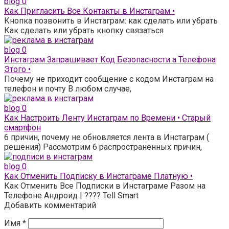
blog
0
Как Пригласить Все Контакты в Инстаграм •
Кнопка позвонить в Инстаграм: как сделать или убрать
Как сделать или убрать кнопку связаться
blog
0
Инстаграм Запрашивает Код Безопасности а Телефона
Этого •
Почему не приходит сообщение с кодом Инстаграм на
телефон и почту В любом случае,
blog
0
Как Настроить Ленту Инстаграм по Времени • Старый
смартфон
6 причин, почему не обновляется лента в Инстаграм (
решения) Рассмотрим 6 распространенных причин,
blog
0
Как Отменить Подписку в Инстаграме Платную •
Как Отменить Все Подписки в Инстаграме Разом на
Телефоне Андроид | ???? Tell Smart
Добавить комментарий
Имя
*