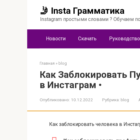
Перейти
🤳 Insta Грамматика
к
контенту
Instagram простыми словами ? Обучаем по
Новости
Скачать
Руководство
Главная
»
blog
Как Заблокировать П
в Инстаграм •
Опубликовано:
10.12.2022
Рубрика:
blog
Как заблокировать человека в Инстагр