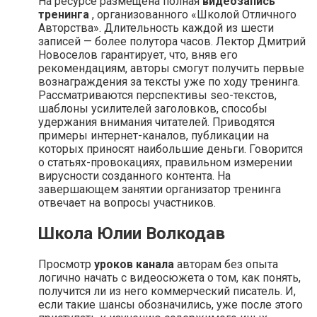
На ресурсе размещена полная
видеозапись
тренинга
, организованного «Школой Отличного
Авторства». Длительность каждой из шести
записей — более полутора часов. Лектор Дмитрий
Новоселов гарантирует, что, вняв его
рекомендациям, авторы смогут получить первые
вознаграждения за тексты уже по ходу тренинга.
Рассматриваются перспективы seo-текстов,
шаблоны усилителей заголовков, способы
удержания внимания читателей. Приводятся
примеры интернет-каналов, публикации на
которых приносят наибольшие деньги. Говорится
о статьях-провокациях, правильном измерении
вирусности созданного контента. На
завершающем занятии организатор тренинга
отвечает на вопросы участников.
Школа Юлии Волкодав
Просмотр
уроков канала
авторам без опыта
логично начать с видеосюжета о том, как понять,
получится ли из него коммерческий писатель. И,
если такие шансы обозначились, уже после этого