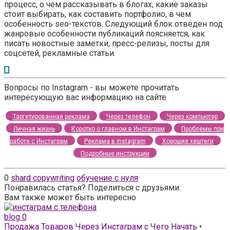
процесс, о чем рассказывать в блогах, какие заказы
стоит выбирать, как составить портфолио, в чем
особенность seo-текстов. Следующий блок отведен под
жанровые особенности публикаций поясняется, как
писать новостные заметки, пресс-релизы, посты для
соцсетей, рекламные статьи.
Вопросы по Instagram - вы можете прочитать
интересующую вас информацию на сайте
Таргетированная реклама
Через телефон
Через компьютер
Личная жизнь
Коротко о главном в Инстаграм
Проблемы при
работе с Инстаграм
Реклама в instagram
Хорошие хештеги
Подробные инструкции
0
shard copywriting
обучение с нуля
Понравилась статья? Поделиться с друзьями:
Вам также может быть интересно
blog
0
Продажа Товаров Через Инстаграм с Чего Начать •