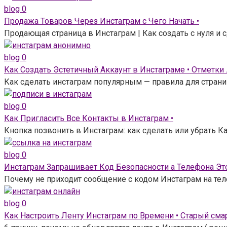
blog
0
Продажа Товаров Через Инстаграм с Чего Начать •
Продающая страница в Инстаграм | Как создать с нуля и
blog
0
Как Создать Эстетичный Аккаунт в Инстаграме • Отметки
Как сделать инстаграм популярным — правила для страни
blog
0
Как Пригласить Все Контакты в Инстаграм •
Кнопка позвонить в Инстаграм: как сделать или убрать Ка
blog
0
Инстаграм Запрашивает Код Безопасности а Телефона Это
Почему не приходит сообщение с кодом Инстаграм на тел
blog
0
Как Настроить Ленту Инстаграм по Времени • Старый сма