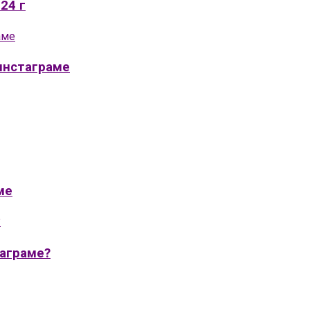
24 г
инстаграме
ме
таграме?