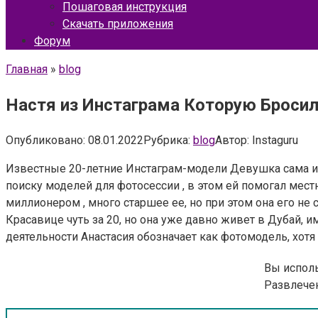
Пошаговая инструкция
Скачать приложения
Форум
Главная
»
blog
Настя из Инстаграма Которую Бросил
Опубликовано:
08.01.2022
Рубрика:
blog
Автор:
Instaguru
Известные 20-летние Инстаграм-модели Девушка сама из
поиску моделей для фотосессии , в этом ей помогал мес
миллионером , много старшее ее, но при этом она его не 
Красавице чуть за 20, но она уже давно живет в Дубай, 
деятельности Анастасия обозначает как фотомодель, хотя
Вы исполь
Развлече