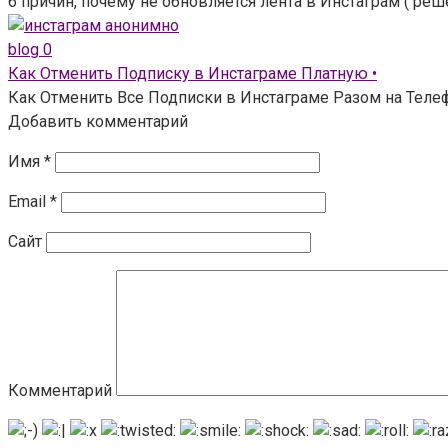
6 причин, почему не обновляется лента в Инстаграм ( ре
blog
0
Как Отменить Подписку в Инстаграме Платную •
Как Отменить Все Подписки в Инстаграме Разом на Телефо
Добавить комментарий
Имя
*
Email
*
Сайт
Комментарий