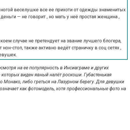
нноногой веселушке все ее прихоти от одежды знаменитых
деньги — не говорит , но мать у неё простая женщина ,
коем случае не претендует на звание лучшего блогера,
н-стоп, также активно ведёт страничку в соц сетях ,
девушек.
несмотря на ее популярность в Инсиаграме и других
а которых виден явный налёт роскоши. Губастенькая
по Монако, либо греться на Лазурном берегу. Для девушки
обозначает как фотомодель, хотя профессиональные фото на