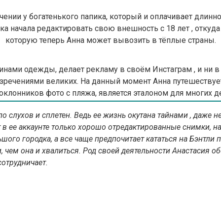
ечении у богатенького папика, который и оплачивает дли
а начала редактировать свою внешность с 18 лет , откуда 
которую теперь Анна может вывозить в тёплые страны.
ами одежды, делает рекламу в своём Инстаграм , и ни в 
ечениями великих. На данный момент Анна путешествует но
оклонников фото с пляжа, является эталоном для многих 
ло слухов и сплетен. Ведь ее жизнь окутана тайнами , даже 
 в ее аккаунте только хорошо отредактированные снимки, н
шого городка, а все чаще предпочитает кататься на Бэнтли 
и, чем она и хвалиться. Род своей деятельности Анастасия 
сотрудничает.