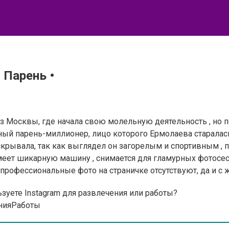
 Парень •
 Москвы, где начала свою молельную деятельность , но п
тный парень-миллионер, лицо которого Ермолаева старалас
скрывала, так как выглядел он загорелым и спортивным , п
имеет шикарную машину , снимается для гламурных фотосес
 профессиональные фото на страничке отсутствуют, да и с 
зуете Instagram для развлечения или работы?
ния
Работы