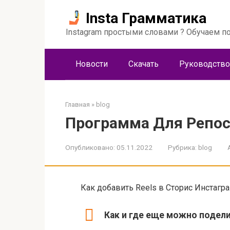
Перейти
Insta Грамматика
к
контенту
Instagram простыми словами ? Обучаем по
Новости
Скачать
Руководство
Главная
»
blog
Программа Для Репост
Опубликовано:
05.11.2022
Рубрика:
blog
Как добавить Reels в Сторис Инстагра
Как и где еще можно подели