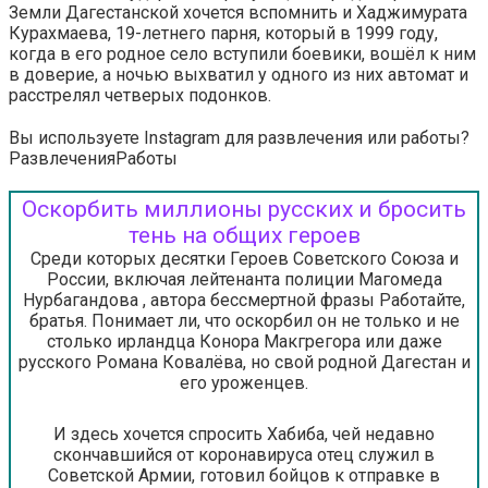
Земли Дагестанской хочется вспомнить и Хаджимурата
Курахмаева, 19-летнего парня, который в 1999 году,
когда в его родное село вступили боевики, вошёл к ним
в доверие, а ночью выхватил у одного из них автомат и
расстрелял четверых подонков.
Вы используете Instagram для развлечения или работы?
Развлечения
Работы
Оскорбить миллионы русских и бросить
тень на общих героев
Среди которых десятки Героев Советского Союза и
России, включая лейтенанта полиции Магомеда
Нурбагандова , автора бессмертной фразы Работайте,
братья. Понимает ли, что оскорбил он не только и не
столько ирландца Конора Макгрегора или даже
русского Романа Ковалёва, но свой родной Дагестан и
его уроженцев.
И здесь хочется спросить Хабиба, чей недавно
скончавшийся от коронавируса отец служил в
Советской Армии, готовил бойцов к отправке в