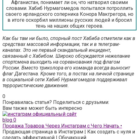
Афганистан, понимает ли он, что натворил своими
словами. Хабиб Нурмагомедов попытался потроллить
своего ирландского соперника Конора Макгрегора, но
в итоге оскорбил миллионы русских людей и бросил
тень на наших общих героев.
Как бы там ни было, спорный пост Хабиба отметили как в
средствах массовой информации, так и в телеграм-
каналах. Это не первый скандальный инцидент,
связанный с Хабибом. Широко обсуждается нежелание
спортсмена выходить на соревнования под флагом
России. Вместо триколора его команда всегда выносит
флаг Дагестана. Кроме того, в постах на личной странице
в социальной сети Хабиб Нурмагомедов поддерживал
террористические движения.
0
Понравилась статья? Поделиться с друзьями:
Вам также может быть интересно
blog
0
Продажа Товаров Через Инстаграм с Чего Начать •
Продающая страница в Инстаграм | Как создать с нуля и
сделать эффективной | Обучающий