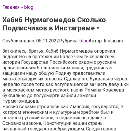
Главная
»
blog
Хабиб Нурмагомедов Сколько
Подписчиков в Инстаграме •
Опубликовано:
05.11.2022
Рубрика:
blog
Автор:
Instaguru
Заткнитесь, братья: Хабиб Нурмагомедов опорочил
подвиг Но на протяжении более чем тысячелетней
истории Государства Российского рядом с русским
православным большинством жили, трудились и
защищали нашу общую Родину представители
множества других этносов. Сделав это буквально через
неделю после того как вступившегося за честь девушки
в московском метро русского парня Романа Ковалёва
буквально до полусмерти избили земляки
Нурмагомедова.
Россия веками строилось как Империя, государство, в
котором этническим и культурным хребтом был и
остаётся русский народ, с недавних пор даже в
Основном законе, Конституции нашей страны
названный государствообразующим. Среди героев